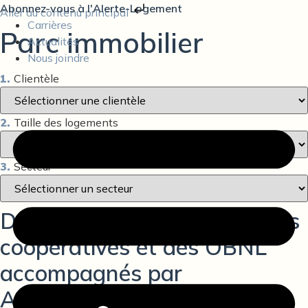
Abonnez-vous à l'Alerte-Logement
Aller au contenu principal
Carrières
Parc immobilier
Actualités
Nous joindre
1.
Clientèle
2.
Taille des logements
3.
Secteur
Découvrez les immeubles des
coopératives et des OBNL
accompagnés par
Action‑Habitation