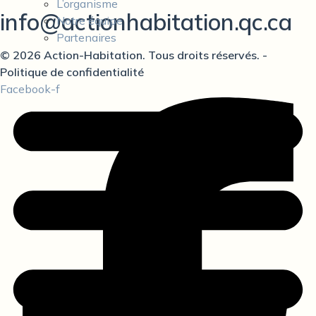
L’organisme
info@actionhabitation.qc.ca
Notre équipe
Partenaires
© 2026 Action-Habitation. Tous droits réservés.
-
Politique de confidentialité
Facebook-f