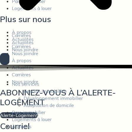
Parc immobilier
Logements à louer
Plus sur nous
À propos
Carrières
Actualités
Actualités
Carrières
Nous joindre
Nous joindre
À propos
Actualités
Carrières
Nous joindre
Nos services
ABONNEZ-VOUS À L’ALERTE-
Gestion immobilière
Développement immobilier
LOGEMENT
Adaptation de domicile
Parc immobilier
Alerte-Logement
Logements à louer
Courriel
À propos